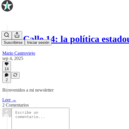
🇺🇸 Calle 14: la política esta
Suscribirse
Iniciar sesión
Mario Castroviejo
sep 4, 2025
14
2
Bienvenidos a mi newsletter
Leer →
2 Comentarios