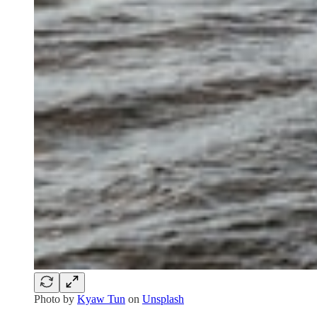
Photo by
Kyaw Tun
on
Unsplash