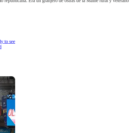
 republicana. Era un granjero de ostras de la Maine rural y veterano
y to see
d