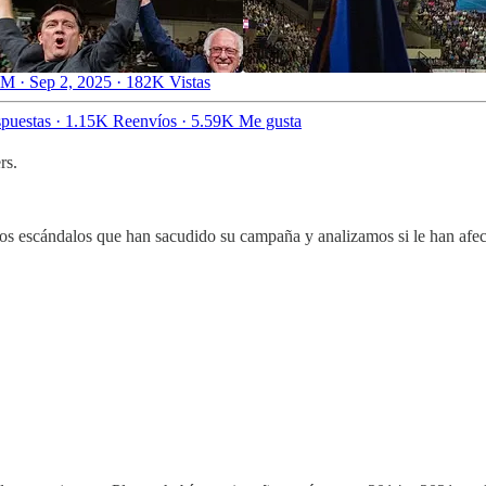
M · Sep 2, 2025
·
182K Vistas
puestas
·
1.15K Reenvíos
·
5.59K Me gusta
rs.
los escándalos que han sacudido su campaña y analizamos si le han af