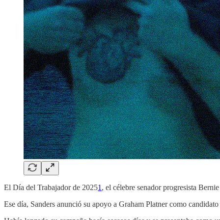
El Día del Trabajador de 2025
1
, el célebre senador progresista Berni
Ese día, Sanders anunció su apoyo a Graham Platner como candidato 