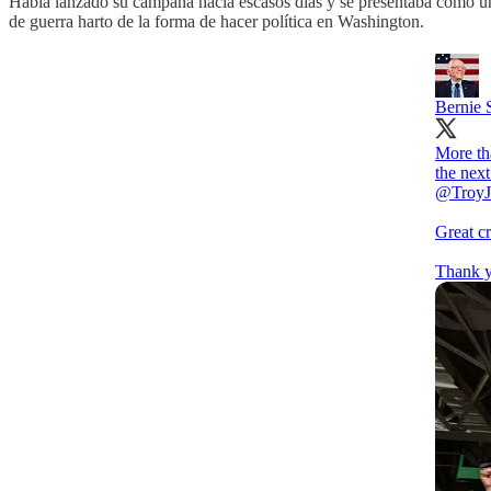
Había lanzado su campaña hacía escasos días y se presentaba como una
de guerra harto de la forma de hacer política en Washington.
Bernie 
More th
the next
@TroyJ
Great c
Thank y