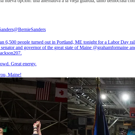
 nueva opción: una alternativa a la vieja guardia, tanto demócrata como
Sanders
@BernieSanders
an 6,500 people turned out in Portland, ME tonight for a Labor Day rall
 senator and governor of the great state of Maine
@grahamformaine
an
ackson207
.
rowd. Great energy.
ou, Maine!