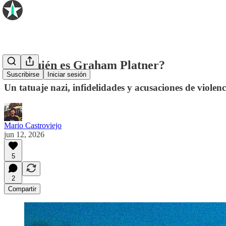
🌲 ¿Quién es Graham Platner?
Suscribirse
Iniciar sesión
Un tatuaje nazi, infidelidades y acusaciones de viole
Mario Castroviejo
jun 12, 2026
5
2
Compartir