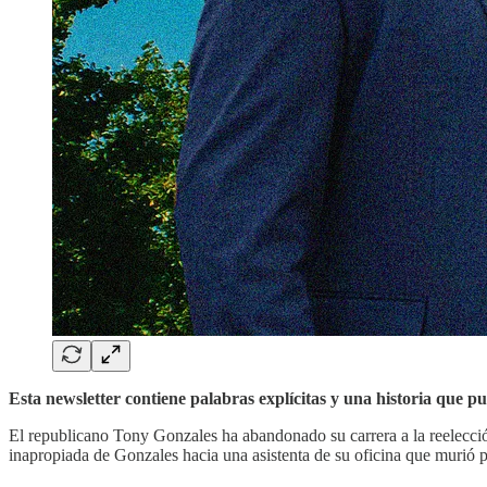
Esta newsletter contiene palabras explícitas y una historia que pu
El republicano Tony Gonzales ha abandonado su carrera a la reelecció
inapropiada de Gonzales hacia una asistenta de su oficina que murió p