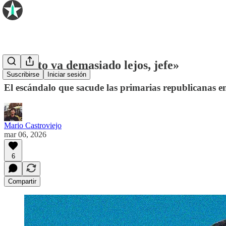
💬 «Esto va demasiado lejos, jefe»
Suscribirse
Iniciar sesión
El escándalo que sacude las primarias republicanas e
Mario Castroviejo
mar 06, 2026
6
Compartir