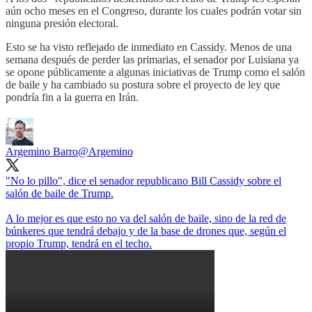
aún ocho meses en el Congreso, durante los cuales podrán votar sin
ninguna presión electoral.
Esto se ha visto reflejado de inmediato en Cassidy. Menos de una
semana después de perder las primarias, el senador por Luisiana ya
se opone públicamente a algunas iniciativas de Trump como el salón
de baile y ha cambiado su postura sobre el proyecto de ley que
pondría fin a la guerra en Irán.
Argemino Barro
@Argemino
"No lo pillo", dice el senador republicano Bill Cassidy sobre el
salón de baile de Trump.
A lo mejor es que esto no va del salón de baile, sino de la red de
búnkeres que tendrá debajo y de la base de drones que, según el