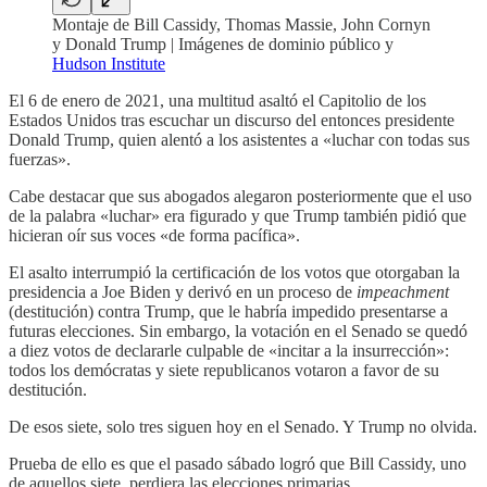
Montaje de Bill Cassidy, Thomas Massie, John Cornyn
y Donald Trump | Imágenes de dominio público y
Hudson Institute
El 6 de enero de 2021, una multitud asaltó el Capitolio de los
Estados Unidos tras escuchar un discurso del entonces presidente
Donald Trump, quien alentó a los asistentes a «luchar con todas sus
fuerzas».
Cabe destacar que sus abogados alegaron posteriormente que el uso
de la palabra «luchar» era figurado y que Trump también pidió que
hicieran oír sus voces «de forma pacífica».
El asalto interrumpió la certificación de los votos que otorgaban la
presidencia a Joe Biden y derivó en un proceso de
impeachment
(destitución) contra Trump, que le habría impedido presentarse a
futuras elecciones. Sin embargo, la votación en el Senado se quedó
a diez votos de declararle culpable de «incitar a la insurrección»:
todos los demócratas y siete republicanos votaron a favor de su
destitución.
De esos siete, solo tres siguen hoy en el Senado. Y Trump no olvida.
Prueba de ello es que el pasado sábado logró que Bill Cassidy, uno
de aquellos siete, perdiera las elecciones primarias.