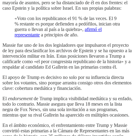
mayoría de asuntos, pero se ha distanciado de él en dos frentes: el
caso Epstein y la política sobre Israel. En sus propias palabras:
«Voto con los republicanos el 91 % de las veces. El 9
% restante es porque defienden a pedófilos, inician otra
guerra o llevan al país a la quiebra»,
afirmó el
representante
a principios de año.
Massie fue uno de los dos legisladores que impulsaron el proyecto
de ley para desclasificar los archivos de Epstein y se ha opuesto a la
intervención militar en Irán. Estas posiciones llevaron a Trump a
calificarle como «el peor congresista republicano de la historia» y a
respaldar al candidato Ed Gallrein en las primarias contra él.
El apoyo de Trump es decisivo no solo por su influencia directa
sobre los votantes, sino porque arrastra consigo otros dos elementos
clave: cobertura mediática y financiación.
El
endorsement
de Trump implica visibilidad mediática y su enfado,
todo lo contrario. Massie asegura que lleva 18 meses en la lista
negra de Fox News, sin una sola invitación a sus programas,
mientras que su rival Gallrein ha aparecido en múltiples ocasiones.
En el ámbito económico, el enfrentamiento entre Trump y Massie
convirtió estas primarias a la Cámara de Representantes en las más