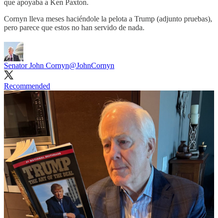
que apoyaba a Ken Paxton.
Cornyn lleva meses haciéndole la pelota a Trump (adjunto pruebas),
pero parece que estos no han servido de nada.
Senator John Cornyn
@JohnCornyn
Recommended