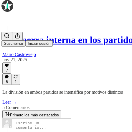
💥 Guerra interna en los parti
Suscribirse
Iniciar sesión
Mario Castroviejo
nov 21, 2025
7
5
1
La división en ambos partidos se intensifica por motivos distintos
Leer →
5 Comentarios
Primero los más destacados