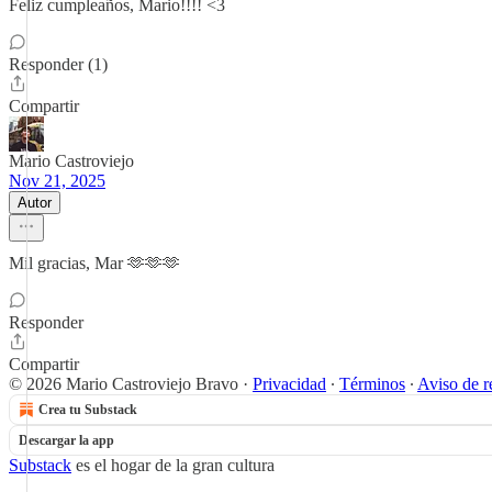
Feliz cumpleaños, Mario!!!! <3
Responder (1)
Compartir
Mario Castroviejo
Nov 21, 2025
Autor
Mil gracias, Mar 🫶🫶🫶
Responder
Compartir
© 2026 Mario Castroviejo Bravo
·
Privacidad
∙
Términos
∙
Aviso de r
Crea tu Substack
Descargar la app
Substack
es el hogar de la gran cultura