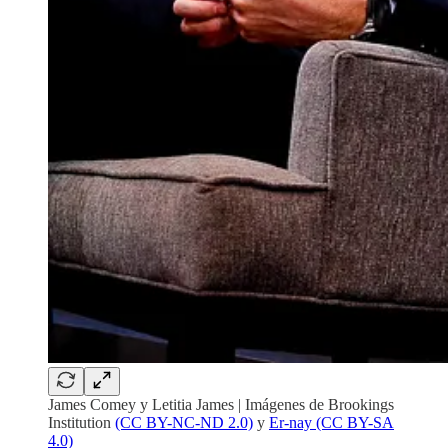
James Comey y Letitia James | Imágenes de Brookings
Institution
(CC BY-NC-ND 2.0)
y
Er-nay (CC BY-SA
4.0)