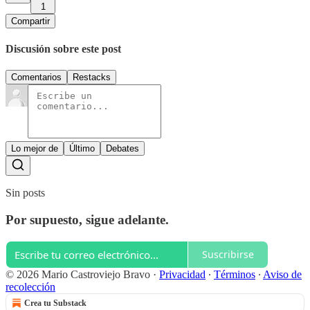
1
Compartir
Discusión sobre este post
Comentarios
Restacks
Lo mejor de
Último
Debates
Sin posts
Por supuesto, sigue adelante.
Suscribirse
© 2026 Mario Castroviejo Bravo
·
Privacidad
∙
Términos
∙
Aviso de
recolección
Crea tu Substack