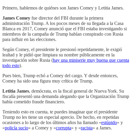
Primero, hablemos de quiénes son James Comey y Letitia James.
James Comey
fue director del FBI durante la primera
administración Trump. A los pocos meses de su llegada a la Casa
Blanca en 2017, Comey anunció que el FBI estaba investigando si
miembros de la campaña de Trump habían conspirado con Rusia
para influir en las elecciones.
Según Comey, el presidente le presionó repetidamente, le exigió
lealtad y le pidió que limpiara su nombre públicamente en la
investigación sobre Rusia (
hay una miniserie muy buena que cuenta
todo esto
).
Pues bien, Trump echó a Comey del cargo. Y desde entonces,
Comey ha sido una figura muy crítica de Trump.
Letitia James
, demócrata, es la fiscal general de Nueva York. Su
fiscalía presentó una demanda alegando que la Organización Trump
había cometido fraude financiero.
Teniendo esto en cuenta, te puedes imaginar que el presidente
Trump no les tiene un especial aprecio. De hecho, en repetidas
ocasiones a lo largo de los últimos años ha llamado «
estúpido
» y
«
policía sucio
» a Comey y «
corrupta
» y «
racista
» a James.