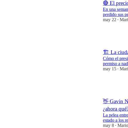
🔴 El prec
En una semana
perdido sus p
may 22
Mari
•
8
3
1
🏗️ La ciu
Cómo el pres
permiso a nad
may 15
Mari
•
7
1
1
👋 Gavin N
¿ahora qué
La pelea entr
estado a los r
may 8
Mario
•