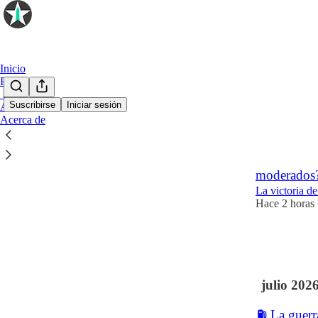
Inicio
Podcast
📱 Twitter
Suscribirse
Iniciar sesión
Archivo
Acerca de
Último
Lo m
🫂 Míchigan
moderados
La victoria d
Hace 2 horas
3
1
1
julio 202
⛽ La guerra