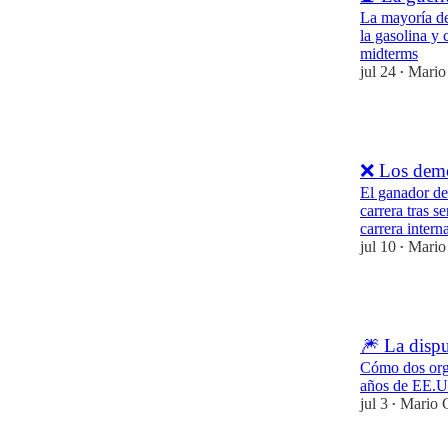
La mayoría de
la gasolina y 
midterms
jul 24
Mario
•
7
❌ Los demóc
El ganador de
carrera tras s
carrera inter
jul 10
Mario
•
8
🎆 La dispu
Cómo dos orga
años de EE.
jul 3
Mario C
•
8