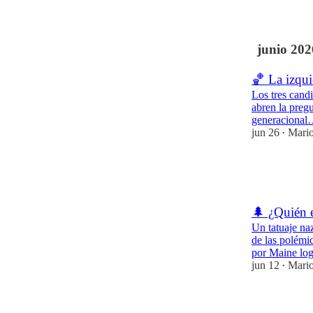
1
junio 202
🏀 La izqu
Los tres candi
abren la preg
generaciona
jun 26
Mario
•
6
2
🌲 ¿Quién 
Un tatuaje naz
de las polémi
por Maine lo
jun 12
Mario
•
5