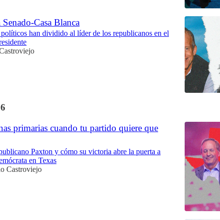
ra Senado-Casa Blanca
 políticos han dividido al líder de los republicanos en el
residente
Castroviejo
26
as primarias cuando tu partido quiere que
epublicano Paxton y cómo su victoria abre la puerta a
demócrata en Texas
o Castroviejo