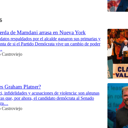
6
ierda de Mamdani arrasa en Nueva York
datos respaldados por el alcalde ganaron sus primarias y
unta de si el Partido Demócrata vive un cambio de poder
l…
 Castroviejo
es Graham Platner?
i, infidelidades y acusaciones de violencia: son algunas
cas que, por ahora, el candidato demócrata al Senado
gra…
 Castroviejo