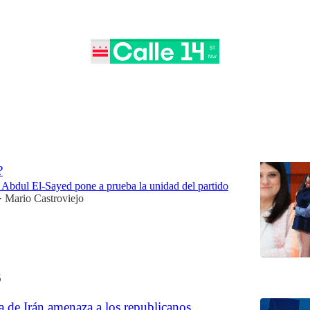
ejor de
Debates
 elige a un progresista, ¿le apoyarán los
?
e Abdul El-Sayed pone a prueba la unidad del partido
Mario Castroviejo
•
6
 de Irán amenaza a los republicanos