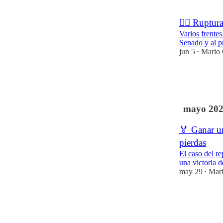
2
⛓️‍💥 Ruptu
Varios frentes
Senado y al p
jun 5
Mario 
•
6
4
mayo 20
🏅 Ganar un
pierdas
El caso del r
una victoria 
may 29
Mari
•
5
1